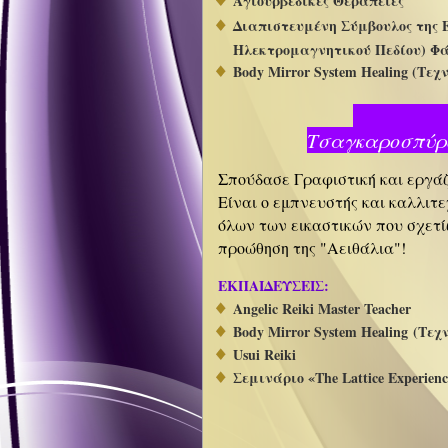
Αγιουρβεδικές Θεραπείες
Διαπιστευμένη Σύμβουλος της E
Ηλεκτρομαγνητικού Πεδίου) Φά
Body Mirror System Healing (Τε
Σ
Τσαγ
Σπούδασε Γραφιστική και εργάζ
Είναι ο εμπνευστής και καλλιτε
όλων των εικαστικών που σχετίζ
προώθηση της "Αειθάλια"!
ΕΚΠΑΙΔΕΥΣΕΙΣ:
Angelic Reiki Master Teacher
Body Mirror System Healing (Τε
Usui Reiki
Σεμινάριο «The Lattice Experien