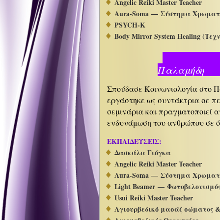
Angelic Reiki Master Teacher
Aura-Soma — Σύστημα Χρωματικ
PSYCH-K
Body Mirror System Healing (Τε
Κα
Πα
Σπούδασε Κοινωνιολογία στο Π
εργάστηκε ως συντάκτρια σε πε
σεμινάρια και πραγματοποιεί α
ενδυνάμωση του ανθρώπου σε όλ
ΕΚΠΑΙΔΕΥΣΕΙΣ:
Δασκάλα Γιόγκα
Angelic Reiki Master Teacher
Aura-Soma
—
Σύστημα Χρωματικ
Light Beamer — Φωτοβελονισμό
Usui Reiki Master Teacher
Αγιουρβεδικό μασάζ σώματος 