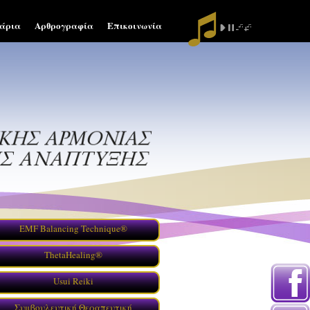
άρια
Αρθρογραφία
Επικοινωνία
EMF Balancing Technique®
ThetaHealing®
Τι είναι η EMF
Usui Reiki
Universal Calibration Lattice®
Συμβουλευτική Θεραπευτική
Συνεδρίες Φάσεων I-IV
Τι είναι το Ρέικι