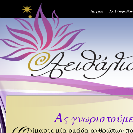
Αρχική
Ας Γνωριστο
Α
ς γνωριστούμε.
ίμαστε μία ομάδα ανθρώπων πο