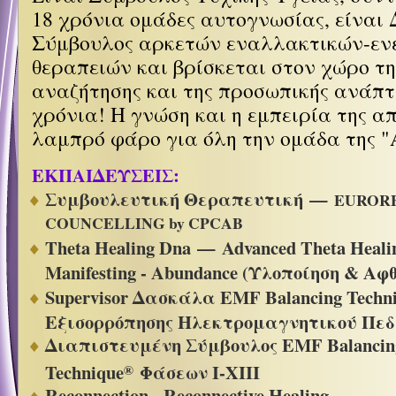
18 χρόνια ομάδες αυτογνωσίας, είναι
Σύμβουλος αρκετών εναλλακτικών-εν
θεραπειών και βρίσκεται στον χώρο τ
αναζήτησης και της προσωπικής ανάπτ
χρόνια! Η γνώση και η εμπειρία της α
λαμπρό φάρο για όλη την ομάδα της "
ΕΚΠΑΙΔΕΥΣΕΙΣ:
Συμβουλευτική Θεραπευτική —
EURORE
COUNCELLING by CPCAB
Theta Healing Dna — Advanced Theta Heali
Manifesting - Abundance (Υλοποίηση & Αφ
Supervisor Δασκάλα EMF Balancing Techn
Εξισορρόπησης Ηλεκτρομαγνητικού Πεδ
Διαπιστευμένη Σύμβουλος EMF Balancin
Technique
Φάσεων I-XIII
®
Reconnection - Reconnective Healing