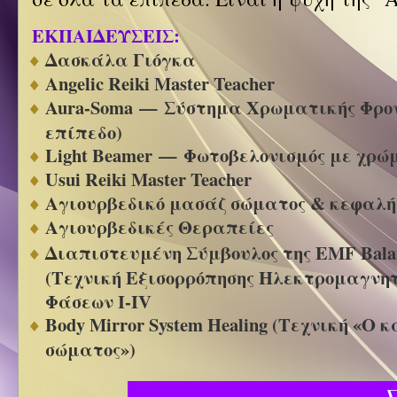
ΕΚΠΑΙΔΕΥΣΕΙΣ:
Δασκάλα Γιόγκα
Angelic Reiki Master Teacher
Aura-Soma
—
Σύστημα Χρωματικής Φρον
επίπεδο)
Light Beamer — Φωτοβελονισμός με χρώ
Usui Reiki Master Teacher
Αγιουρβεδικό μασάζ σώματος & κεφαλή
Αγιουρβεδικές Θεραπείες
Διαπιστευμένη Σύμβουλος της EMF Balan
(Τεχνική Εξισορρόπησης Ηλεκτρομαγνητ
Φάσεων I-IV
Body Mirror System Healing (Τεχνική «Ο 
σώματος»)
Σπύρ