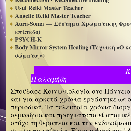
Usui Reiki Master Teacher
Angelic Reiki Master Teacher
Aura-Soma — Σύστημα Χρωματικής Φρον
επίπεδο)
PSYCH-K
Body Mirror System Healing (Τεχνική «Ο 
σώματος»)
Κατερί
Παλαμή
Σπούδασε Κοινωνιολογία στο Πάντειο
και για αρκετά χρόνια εργάστηκε ως 
περιοδικά. Τα τελευταία χρόνια διορ
σεμινάρια και πραγματοποιεί ατομικέ
στόχο τη θεραπεία και την ενδυνάμωσ
σε όλα τα επίπεδα. Είναι η ψυχή της "