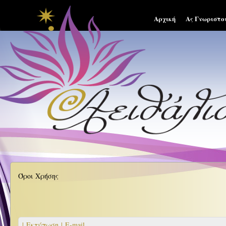
Αρχική
Ας Γνωριστο
Όροι Χρήσης
| Εκτύπωση |
E-mail