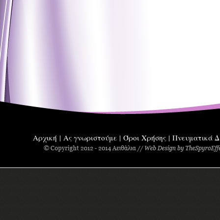
Αρχική
Ας γνωριστούμε
Όροι Χρήσης
Πνευματικά Δ
|
|
|