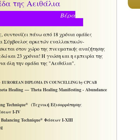
δα της Αειθάλια
έρα
ς, συντονίζει πάνω από 18 χρόνια ομάδες
αι Σύμβουλος αρκετών εναλλακτικών-
σκεται στον χώρο της πνευματικής αναζήτησης
δώ και 23 χρόνια! Η γνώση και η εμπειρία της
α όλη την ομάδα της "Αειθάλια".
—
EUROREAN DIPLOMA IN COUNCELLING by CPCAB
eta Healing — Theta Healing Manifesting - Abundance
ng Technique
(Τεχνική Εξισορρόπησης
®
σεων I-IV
alancing Technique
Φάσεων I-XIII
®
ing