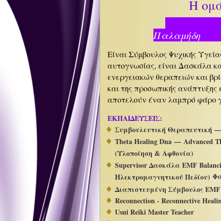
Η ομά
Β
Παλαμήδη
Είναι Σύμβουλος Ψυχικής Υγεία
αυτογνωσίας, είναι Δασκάλα κ
ενεργειακών θεραπειών και βρί
και της προσωπικής ανάπτυξης ε
αποτελούν έναν λαμπρό φάρο γι
ΕΚΠΑΙΔΕΥΣΕΙΣ:
Συμβουλευτική Θεραπευτική 
Theta Healing Dna — Advanced Th
(Υλοποίηση & Αφθονία)
Supervisor Δασκάλα EMF Balanci
Φά
Ηλεκτρομαγνητικού Πεδίου)
Διαπιστευμένη Σύμβουλος EMF B
Reconnection - Reconnective Heal
Usui Reiki Master Teacher