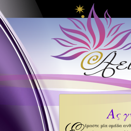
Α
ς γ
ίμαστε μία ομάδα ανθ