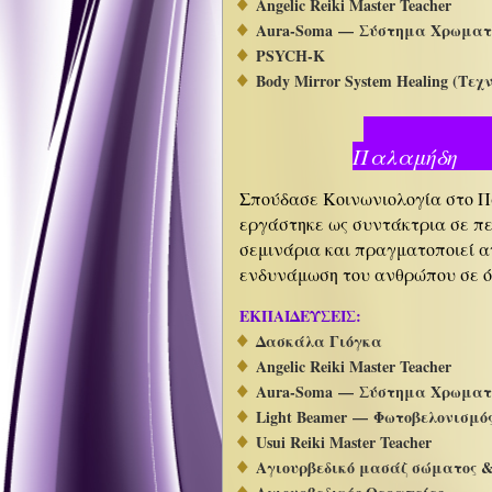
Angelic Reiki Master Teacher
Aura-Soma — Σύστημα Χρωματικ
PSYCH-K
Body Mirror System Healing (Τε
Κα
Πα
Σπούδασε Κοινωνιολογία στο Π
εργάστηκε ως συντάκτρια σε πε
σεμινάρια και πραγματοποιεί α
ενδυνάμωση του ανθρώπου σε όλ
ΕΚΠΑΙΔΕΥΣΕΙΣ:
Δασκάλα Γιόγκα
Angelic Reiki Master Teacher
Aura-Soma
—
Σύστημα Χρωματικ
Light Beamer — Φωτοβελονισμό
Usui Reiki Master Teacher
Αγιουρβεδικό μασάζ σώματος 