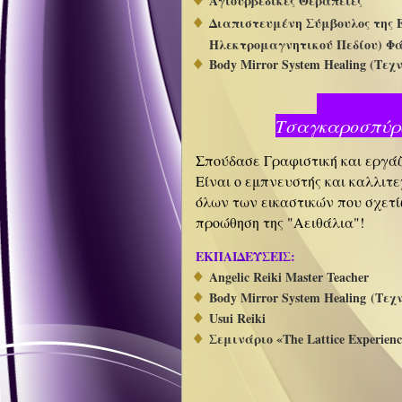
Αγιουρβεδικές Θεραπείες
Διαπιστευμένη Σύμβουλος της E
Ηλεκτρομαγνητικού Πεδίου) Φά
Body Mirror System Healing (Τε
Σ
Τσαγ
Σπούδασε Γραφιστική και εργάζ
Είναι ο εμπνευστής και καλλιτε
όλων των εικαστικών που σχετίζ
προώθηση της "Αειθάλια"!
ΕΚΠΑΙΔΕΥΣΕΙΣ:
Angelic Reiki Master Teacher
Body Mirror System Healing (Τε
Usui Reiki
Σεμινάριο «The Lattice Experien