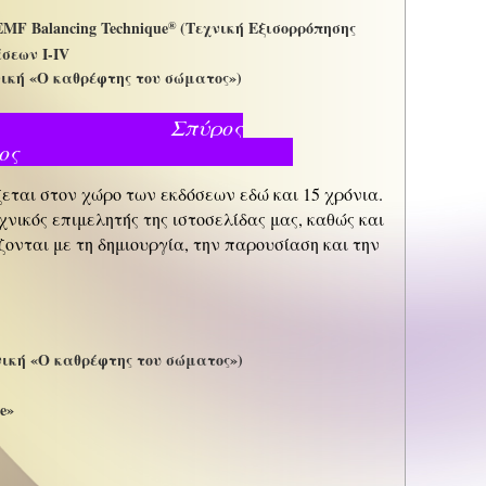
MF Balancing Technique
(Τεχνική Εξισορρόπησης
®
σεων I-IV
χνική «Ο καθρέφτης του σώματος»)
πύρος
καροσπύρος
εται στον χώρο των εκδόσεων εδώ και 15 χρόνια.
χνικός επιμελητής της ιστοσελίδας μας, καθώς και
ονται με τη δημιουργία, την παρουσίαση και την
χνική «Ο καθρέφτης του σώματος»)
ce»