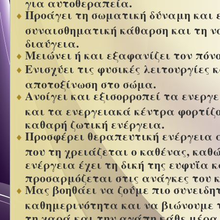
για αυτοθεραπεία.
Προάγει τη σωματική δύναμη και ε
συναισθηματική κάθαρση και τη ν
διαύγεια.
Μειώνει ή και εξαφανίζει τον πόνο
Ενισχύει τις φυσικές λειτουργίες 
αποτοξίνωση στο σώμα.
Ανοίγει και εξισορροπεί τα ενερ
και τα ενεργειακά κέντρα φορτίζ
καθαρή ζωτική ενέργεια.
Προσφέρει θεραπευτική ενέργεια 
που τη χρειάζεται ο καθένας, καθ
ενέργεια έχει τη δική της ευφυΐα κ
προσαρμόζεται στις ανάγκες του 
Μας βοηθάει να ζούμε πιο συνειδη
καθημερινότητα και να βιώνουμε 
τη χαρά και την αγάπη κάθε μέρα