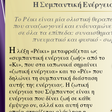
Η Συμπαντική Ενέργει
Το Ρέικι είναι μία ολιστική θεραπ
που αναζωογονεί και ενδυναμώνε
σε όλα τα επίπεδα: συναισθηματι
πνευματικό και φυσικό - σω
Η
λέξη «Ρέικι» μεταφράζεται ως
«συμπαντική ενέργεια ζωής» από το
«Κι», που στα ιαπωνικά σημαίνει
«ζωτική ενέργεια» και το «Ρέι» που
δηλώνει τη συμπαντική διάσταση
αυτής της ενέργειας. Η ζωτική
ενέργεια του Σύμπαντος είναι η
ενέργεια που δίνει ζωή σε κάθε
έμψυχο ον, αλλά και αυτή στην
οποία στηρίζεται ολόκληρη η