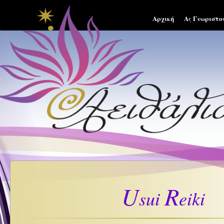
Αρχική
Ας Γνωριστο
U
R
sui
eiki