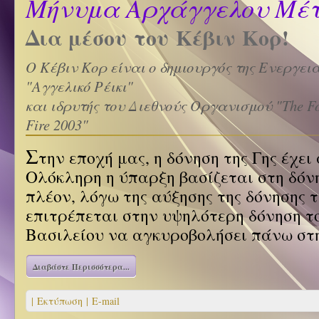
Μήνυμα Αρχάγγελου Μέ
Δια μέσου του Κέβιν Κoρ!
Ο Κέβιν Κορ είναι ο δημιουργός της Ενεργεια
"Αγγελικό Ρέικι"
και ιδρυτής του Διεθνούς Οργανισμού "The Fo
Fire 2003"
Σ
την εποχή μας, η δόνηση της Γης έχει
Ολόκληρη η ύπαρξη βασίζεται στη δόν
πλέον, λόγω της αύξησης της δόνησης τ
επιτρέπεται στην υψηλότερη δόνηση τ
Βασιλείου να αγκυροβολήσει πάνω στη
Διαβάστε Περισσότερα...
| Εκτύπωση |
E-mail