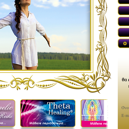
«
Όνο
«
E-ma