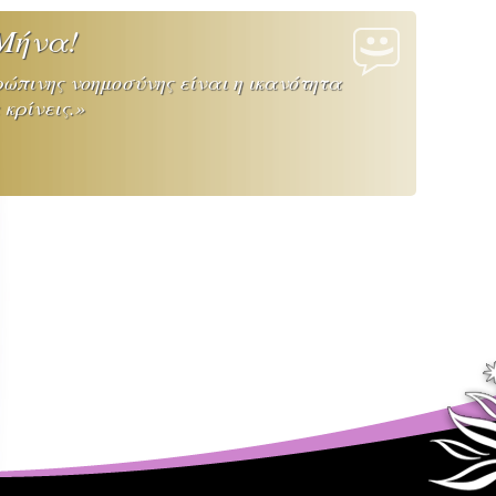
Μήνα!
ώπινης νοημοσύνης είναι η ικανότητα
κρίνεις.»